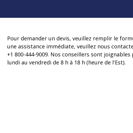
nettoyant (PACE)
Formation en
Services de
Produits pour le maintien de la
Équipemen
sur la maint
qualification
Services de
stérilité
consultation
Formation d
Unités de bi
opérateurs s
Emballage pour la stérilisation
Stérilisateur
Stockage et transport
Pour demander un devis, veuillez remplir le form
une assistance immédiate, veuillez nous contact
Manchons de transfert
+1 800-444-9009. Nos conseillers sont joignables
lundi au vendredi de 8 h à 18 h (heure de l'Est).