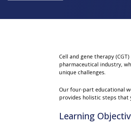
nettoyant (PACE)
Formation en
Services de
Produits pour le maintien de la
Équipemen
sur la maint
qualification
Services de
stérilité
consultation
Formation d
Unités de bi
opérateurs s
Housses d'équipement
Stérilisateur
Manchons de transfert de poudre
Emballage pour la stérilisation
Cell and gene therapy (CGT)
pharmaceutical industry, wh
unique challenges.
Our four-part educational w
provides holistic steps that
Learning Objecti