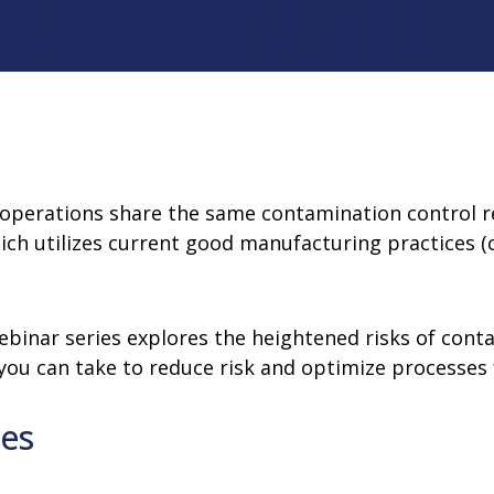
 ligne
t VHP
enance
Équipement de lavage et
stérilisation
es
o-décontamination VHP
ur site
Stérilisateurs à vapeur
s VHP
Laveurs-désinfecteurs
 operations share the same contamination control 
ich utilizes current good manufacturing practices (
ebinar series explores the heightened risks of cont
 you can take to reduce risk and optimize processes 
ves