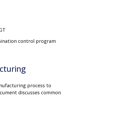
CGT
mination control program
cturing
anufacturing process to
 document discusses common