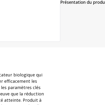
 ligne
Présentation du produ
t VHP
enance
Équipement de lavage et
stérilisation
es
o-décontamination VHP
ur site
Stérilisateurs à vapeur
s VHP
Laveurs-désinfecteurs
cateur biologique qui
er efficacement les
e les paramètres clés
reuve que la réduction
é atteinte. Produit à