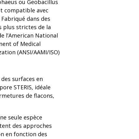
ophaeus ou Geobacillus
st compatible avec
 Fabriqué dans des
 plus strictes de la
e l’American National
ment of Medical
zation (ANSI/AAMI/ISO)
n des surfaces en
pore STERIS, idéale
ermetures de flacons,
une seule espèce
ttent des approches
ion en fonction des