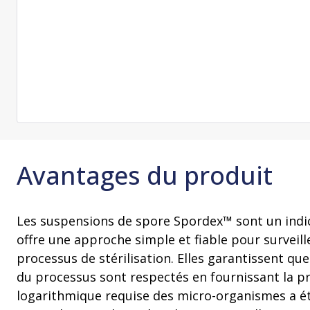
nettoyant (PACE)
Formation en
Services de
Produits pour le maintien de la
Équipemen
sur la maint
qualification
Services de
stérilité
consultation
Formation d
Unités de bi
opérateurs s
Emballage pour la stérilisation
Stérilisateur
Stockage et transport
Manchons de transfert
Avantages du produit
Les suspensions de spore Spordex™ sont un indi
offre une approche simple et fiable pour surveill
processus de stérilisation. Elles garantissent qu
du processus sont respectés en fournissant la p
logarithmique requise des micro-organismes a ét