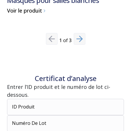
Masques pour salles blanches
Cagoul
Voir le produit
Voir le p
1
of
3
Previous slide
Next slide
Certificat d’analyse
Entrer l’ID produit et le numéro de lot ci-
dessous.
ID Produit
Numéro De Lot