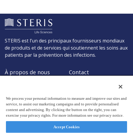
STERIS est l’un des principaux fournisseurs mondiaux
de produits et de services qui soutiennent les soins aux
patients par la prévention des infections.
À propos de nous
Contact
Demander un devis
Boutique STERIS
We process your personal information to measure and improve our sites and
service, to assist our marketing campaigns and to provide personalised
content and advertising. By clicking the button on the right, you can
exercise your privacy rights. For more information see our privacy notice.
© Copyright 2026, STERIS plc. Tous droits réservés.
Siège social: 70 Sir John Rogerson's Quay, Dublin 2 Ireland
Accept Cookies