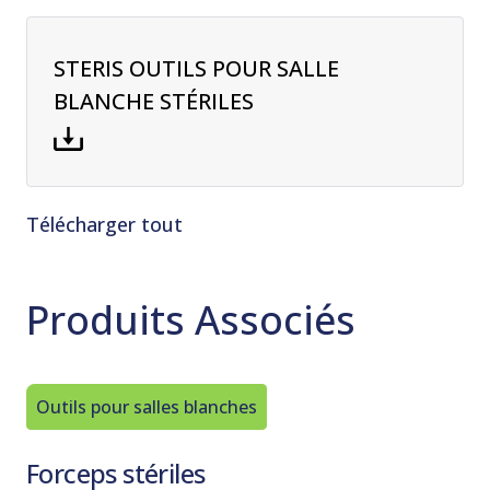
STERIS OUTILS POUR SALLE
BLANCHE STÉRILES
Télécharger tout
Produits Associés
Outils pour salles blanches
Outils p
Forceps stériles
Ruban 