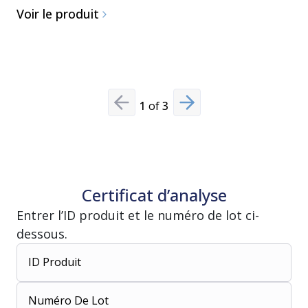
blanch
Voir le produit
Voir le p
1
of
3
Previous slide
Next slide
Certificat d’analyse
Entrer l’ID produit et le numéro de lot ci-
dessous.
ID Produit
Numéro De Lot