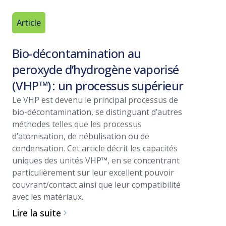
Article
Livre bla
Bio-décontamination au
Sélect
peroxyde d’hydrogène vaporisé
décont
(VHP™) : un processus supérieur
VHP
Le VHP est devenu le principal processus de
Ce livre b
bio-décontamination, se distinguant d’autres
du peroxy
méthodes telles que les processus
rapport à
d’atomisation, de nébulisation ou de
performanc
condensation. Cet article décrit les capacités
les nombre
uniques des unités VHP™, en se concentrant
VHP.
particulièrement sur leur excellent pouvoir
Lire la su
couvrant/contact ainsi que leur compatibilité
avec les matériaux.
Lire la suite